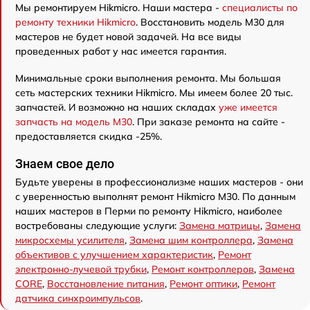
Мы ремонтируем Hikmicro. Наши мастера -
специалисты по
ремонту техники Hikmicro
. Восстановить модель M30 для
мастеров не будет новой задачей. На все виды
проведенных работ у нас имеется гарантия.
Минимальные сроки выполнения ремонта. Мы большая
сеть мастерских техники Hikmicro. Мы имеем более 20 тыс.
запчастей. И возможно на наших складах
уже имеется
запчасть на модель M30
. При заказе ремонта на сайте -
предоставляется скидка -25%.
Знаем свое дело
Будьте уверены в профессионализме наших мастеров - они
с уверенностью выполнят ремонт Hikmicro M30. По данным
наших мастеров в Перми по ремонту Hikmicro, наиболее
востребованы следующие услуги:
Замена матрицы
,
Замена
микросхемы усилителя
,
Замена шим контроллера
,
Замена
объективов с улучшением характеристик
,
Ремонт
электронно-лучевой трубки
,
Ремонт контроллеров
,
Замена
CORE
,
Восстановление питания
,
Ремонт оптики
,
Ремонт
датчика синхроимпульсов
.