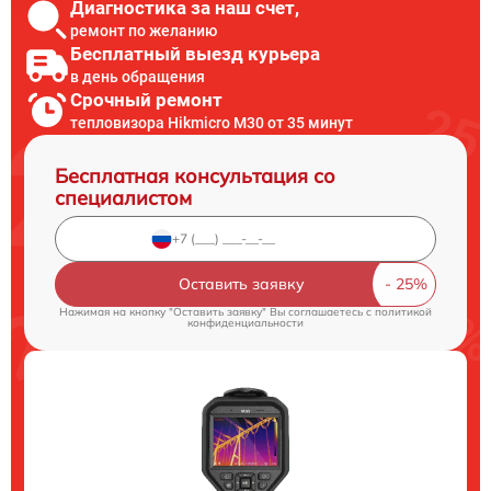
Диагностика за наш счет,
ремонт по желанию
Бесплатный выезд курьера
в день обращения
Срочный ремонт
тепловизора Hikmicro M30 от 35 минут
Бесплатная консультация со
специалистом
Оставить заявку
Нажимая на кнопку "Оставить заявку" Вы соглашаетесь c
политикой
конфиденциальности