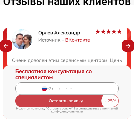
Отзывы наших клиентов
Орлов Александр
Нужна консультация?
Источник –
ВКонтакте
Закажите бесплатную консультацию
Очень доволен этим сервисным центром! Цены на р
Бесплатная консультация со
специалистом
Оставить заявку
Нажимая на кнопку "Оставить заявку" Вы соглашаетесь c
политикой
конфиденциальности