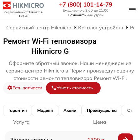
+7 (800) 101-14-79
Ежедневно с 9:00 до 21:00
Сервисный центр Hikmicro
в
Позвонить
мне утром
Перми
Сервисный центр Hikmicro
Каталог устройств
Рем
Ремонт Wi-Fi тепловизора
Hikmicro G
Оформите обратный звонок. Наши менеджеры из
сервис-центра Hikmicro в Перми произведут оценку
стоимости ремонта тепловизора Ремонт Wi-Fi.
Есть запчасти
Узнать стоимость
Гарантия
Модели
Акции
Преимущества
Отзы
Услуга
Цена
Замена матрицы
1300 р