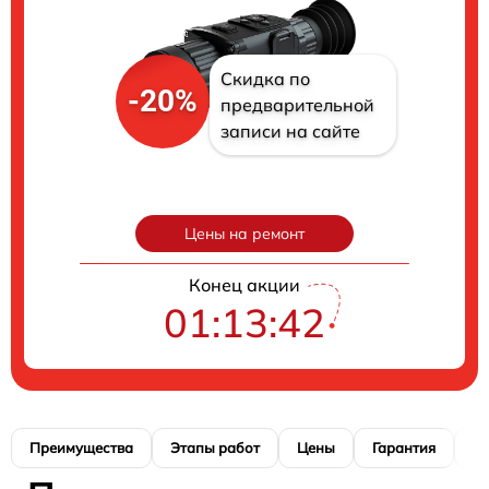
Скидка по
-20%
предварительной
записи на сайте
Цены на ремонт
Конец акции
01:13:41
Преимущества
Этапы работ
Цены
Гарантия
М