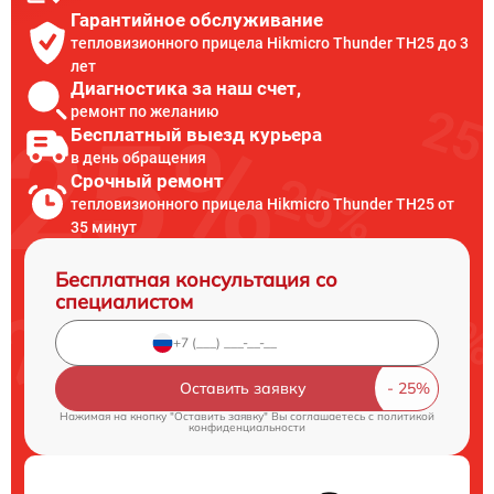
Гарантийное обслуживание
тепловизионного прицела Hikmicro Thunder TH25 до 3
лет
Диагностика за наш счет,
ремонт по желанию
Бесплатный выезд курьера
в день обращения
Срочный ремонт
тепловизионного прицела Hikmicro Thunder TH25 от
35 минут
Бесплатная консультация со
специалистом
Оставить заявку
Нажимая на кнопку "Оставить заявку" Вы соглашаетесь c
политикой
конфиденциальности