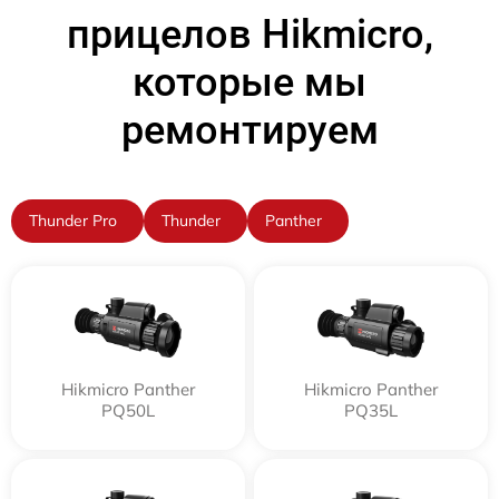
прицелов Hikmicro,
которые мы
ремонтируем
Thunder Pro
Thunder
Panther
Hikmicro Panther
Hikmicro Panther
PQ50L
PQ35L