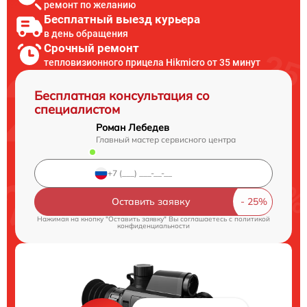
ремонт по желанию
Бесплатный выезд курьера
в день обращения
Срочный ремонт
тепловизионного прицела Hikmicro от 35 минут
Бесплатная консультация со
специалистом
Роман Лебедев
Главный мастер сервисного центра
Оставить заявку
Нажимая на кнопку "Оставить заявку" Вы соглашаетесь c
политикой
конфиденциальности